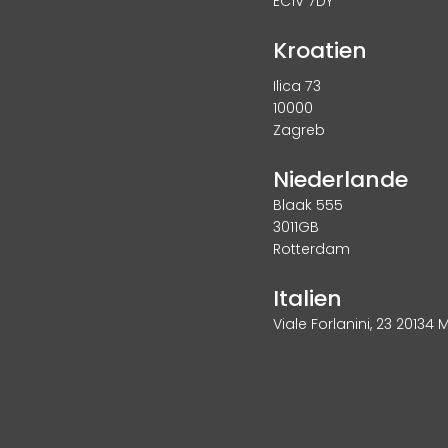
EC1V 7DY
Kroatien
Ilica 73
10000
Zagreb
Niederlande
Blaak 555
3011GB
Rotterdam
Italien
Viale Forlanini, 23 20134 