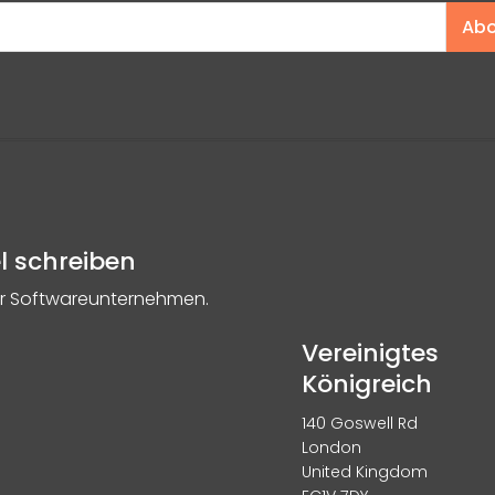
Abo
l schreiben
r Softwareunternehmen.
Vereinigtes
Königreich
140 Goswell Rd
London
United Kingdom