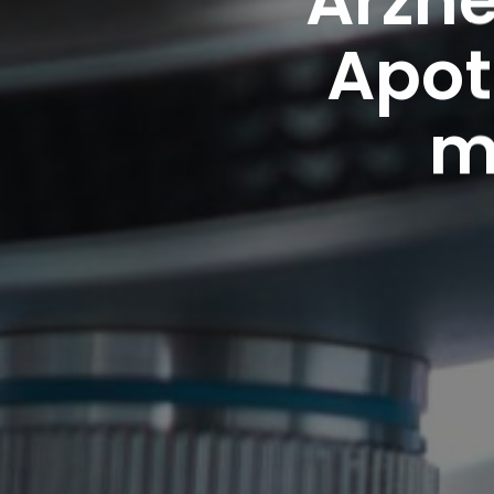
Apot
m