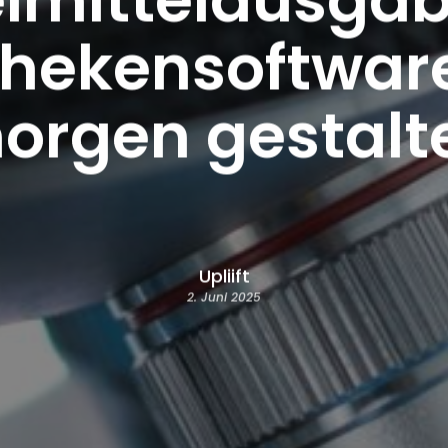
hekensoftwar
orgen gestalt
Upliift
2. Juni 2025