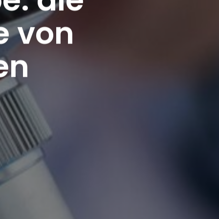
e von
en